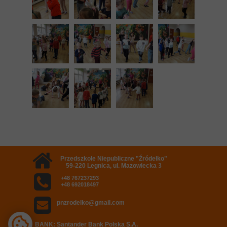
Przedszkole Niepubliczne "Źródełko"
59-220 Legnica, ul. Mazowiecka 3
+48 767237293
+48 692018497
pnzrodelko@gmail.com
BANK: Santander Bank Polska S.A.