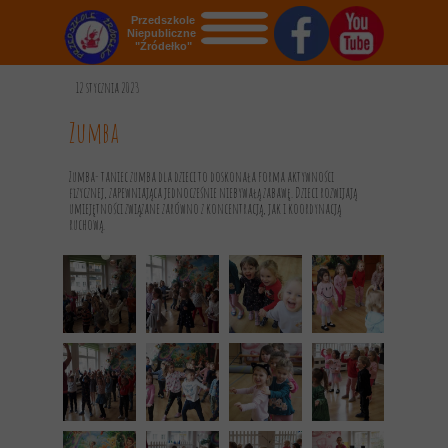
Przedszkole
Niepubliczne
"Źródełko"
STRONA GŁÓWNA
12 stycznia 2023
O NAS
Zumba
AKTUALNOŚCI
Zumba- taniec zumba dla dzieci to doskonała forma aktywności
fizycznej, zapewniająca jednocześnie niebywałą zabawę. Dzieci rozwijają
OGŁOSZENIA
umiejętności związane zarówno z koncentracją, jak i koordynacją
ruchową.
REKRUTACJA
GALERIA
KONTAKT
DOKUMENTY