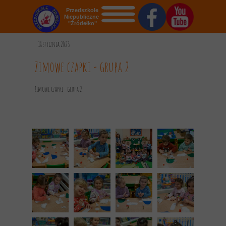
Przedszkole
Niepubliczne
"Źródełko"
STRONA GŁÓWNA
18 stycznia 2023
O NAS
Zimowe czapki - grupa 2
AKTUALNOŚCI
Zimowe czapki - grupa 2
OGŁOSZENIA
REKRUTACJA
GALERIA
KONTAKT
DOKUMENTY