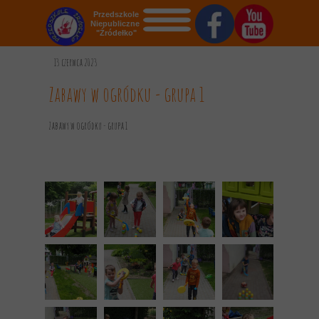
Przedszkole
Niepubliczne
"Źródełko"
STRONA GŁÓWNA
13 czerwca 2023
O NAS
Zabawy w ogródku - grupa 1
AKTUALNOŚCI
Zabawy w ogródku - grupa 1
OGŁOSZENIA
REKRUTACJA
GALERIA
KONTAKT
DOKUMENTY