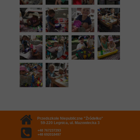
Przedszkole Niepubliczne "Źródełko"
59-220 Legnica, ul. Mazowiecka 3
+48 767237293
+48 692018497