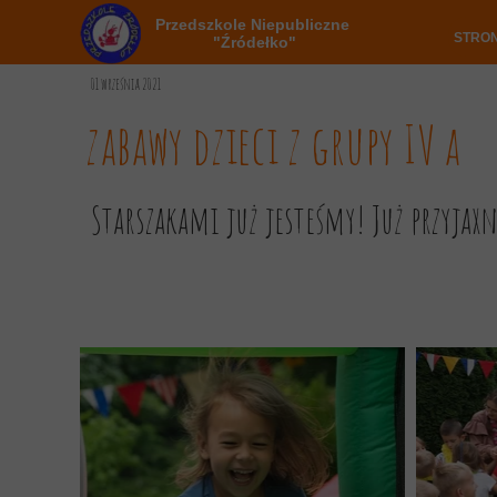
Przedszkole Niepubliczne
STRO
"Źródełko"
01 września 2021
zabawy dzieci z grupy IV a
Starszakami już jesteśmy! Już przyjaxn