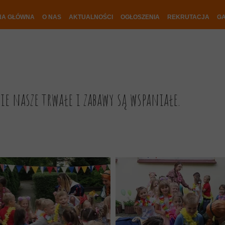
NA GŁÓWNA
O NAS
AKTUALNOŚCI
OGŁOSZENIA
REKRUTACJA
GA
ie nasze trwałe i zabawy są wspaniałe.