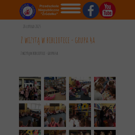
Przedszkole
Niepubliczne
"Źródełko"
STRONA GŁÓWNA
20 lutego 2025
O NAS
Z wizytą w bibliotece - grupa 4a
AKTUALNOŚCI
Z wizytą w bibliotece - grupa 4a
OGŁOSZENIA
REKRUTACJA
GALERIA
KONTAKT
DOKUMENTY