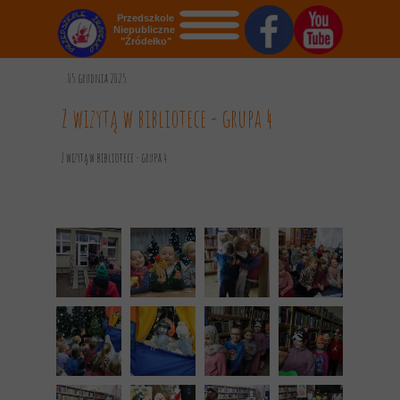
Przedszkole
Niepubliczne
"Źródełko"
STRONA GŁÓWNA
05 grudnia 2025
O NAS
Z wizytą w bibliotece - grupa 4
AKTUALNOŚCI
Z wizytą w bibliotece - grupa 4
OGŁOSZENIA
REKRUTACJA
GALERIA
KONTAKT
DOKUMENTY