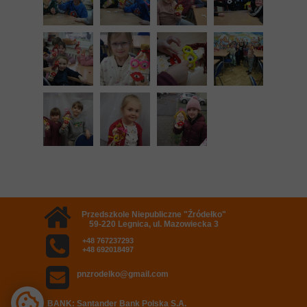
Przedszkole Niepubliczne "Źródełko"
59-220 Legnica, ul. Mazowiecka 3
+48 767237293
+48 692018497
pnzrodelko@gmail.com
BANK: Santander Bank Polska S.A.