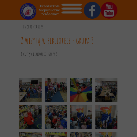
Przedszkole
Niepubliczne
"Źródełko"
STRONA GŁÓWNA
05 grudnia 2025
O NAS
Z wizytą w bibliotece - grupa 3
AKTUALNOŚCI
Z wizytą w bibliotece - grupa 3
OGŁOSZENIA
REKRUTACJA
GALERIA
KONTAKT
DOKUMENTY