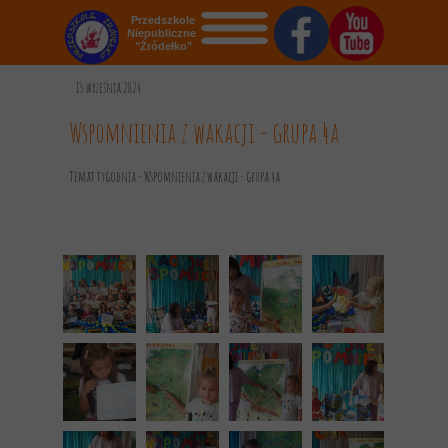
Przedszkole
Niepubliczne
"Źródełko"
STRONA GŁÓWNA
13 września 2024
O NAS
Wspomnienia z wakacji - grupa 4a
AKTUALNOŚCI
Temat tygodnia - Wspomnienia z wakacji - grupa 4a
OGŁOSZENIA
REKRUTACJA
GALERIA
KONTAKT
DOKUMENTY