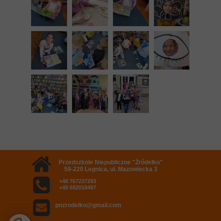
Przedszkole Niepubliczne "Źródełko"
59-220 Legnica, ul. Mazowiecka 3
+48 767237293
+48 692018497
pnzrodelko@gmail.com