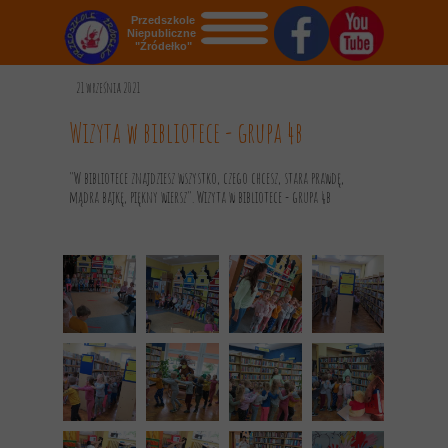
Przedszkole
Niepubliczne
"Źródełko"
STRONA GŁÓWNA
21 września 2021
O NAS
Wizyta w bibliotece - grupa 4b
AKTUALNOŚCI
"W bibliotece znajdziesz wszystko, czego chcesz, stara prawdę,
mądra bajkę, piękny wiersz". Wizyta w bibliotece - grupa 4b
OGŁOSZENIA
REKRUTACJA
GALERIA
KONTAKT
DOKUMENTY