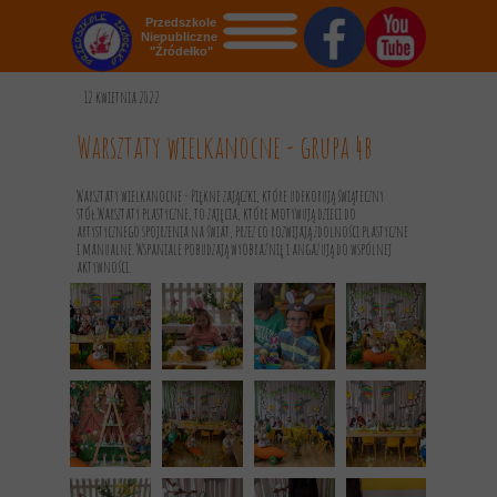
Przedszkole
Niepubliczne
"Źródełko"
STRONA GŁÓWNA
12 kwietnia 2022
O NAS
Warsztaty wielkanocne - grupa 4b
AKTUALNOŚCI
Warsztaty wielkanocne - Piękne zajączki, które udekorują świąteczny
stół.Warsztaty plastyczne, to zajęcia, które motywują dzieci do
OGŁOSZENIA
artystycznego spojrzenia na świat, przez co rozwijają zdolności plastyczne
i manualne. Wspaniale pobudzają wyobraźnię i angażują do wspólnej
aktywności.
REKRUTACJA
GALERIA
KONTAKT
DOKUMENTY