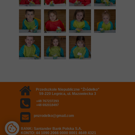
Przedszkole Niepubliczne "Źródełko"
59-220 Legnica, ul. Mazowiecka 3
+48 767237293
+48 692018497
pnzrodelko@gmail.com
BANK: Santander Bank Polska S.A.
KONTO: 44 1090 2066 0000 0001 4649 4321