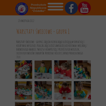
Przedszkole
Niepubliczne
"Źródełko"
STRONA GŁÓWNA
28 kwietnia 2022
O NAS
Warsztaty świecowe - grupa 1
AKTUALNOŚCI
Warsztaty świecowe - grupa 1. Zajęcia rozbudzające dziecięcą wyobraźnię i
kreatywne myślenie. Podczas zajęć dzieci samodzielnie kreowały mozaikę z
OGŁOSZENIA
barwionego kwarcu, tworzyły kompozycję z przeróżnych muszelek,
suszonych owoców i kwiatów. Wybierały kolor i zapach parafinowego
żelu.
REKRUTACJA
GALERIA
KONTAKT
DOKUMENTY