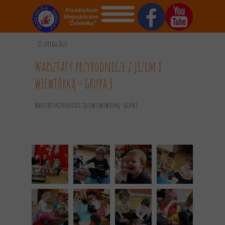
Przedszkole
Niepubliczne
"Źródełko"
STRONA GŁÓWNA
13 lutego 2024
O NAS
Warsztaty przyrodnicze z jeżem i
wiewiórką - grupa 1
AKTUALNOŚCI
OGŁOSZENIA
Warsztaty przyrodnicze z jeżem i wiewiórką - grupa 1
REKRUTACJA
GALERIA
KONTAKT
DOKUMENTY