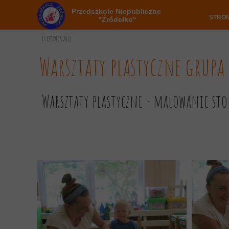
Przedszkole Niepubliczne
STRO
"Źródełko"
17 czerwca 2021
Warsztaty plastyczne grupa
Warsztaty plastyczne - malowanie sto