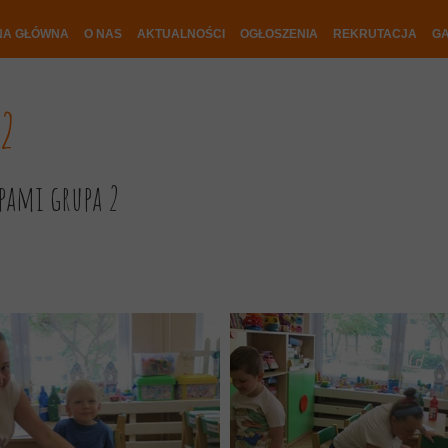
NA GŁÓWNA
O NAS
AKTUALNOŚCI
OGŁOSZENIA
REKRUTACJA
GA
 2
pami grupa 2