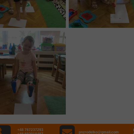
+48 767237293
pnzrodelko@gmail.com