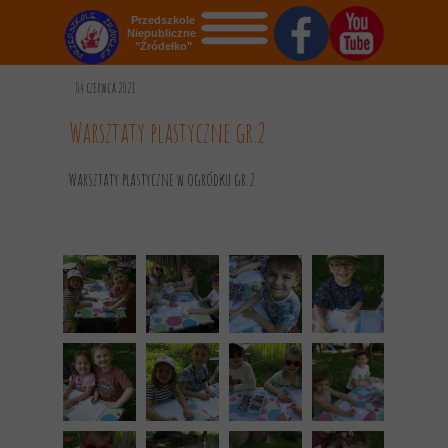
Przedszkole
Niepubliczne
"Źródełko"
STRONA GŁÓWNA
04 czerwca 2021
O NAS
Warsztaty plastyczne gr.2
AKTUALNOŚCI
Warsztaty plastyczne w ogródku gr.2
OGŁOSZENIA
REKRUTACJA
GALERIA
KONTAKT
DOKUMENTY