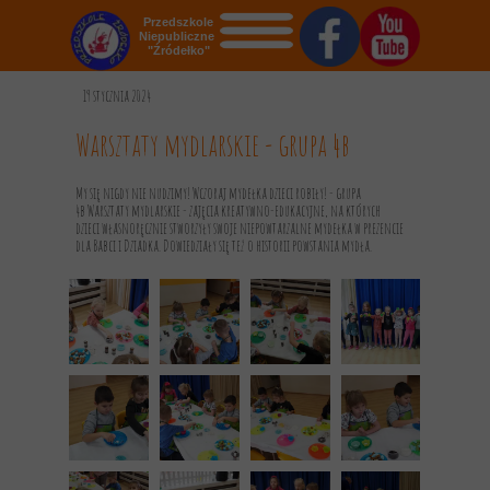
Przedszkole
Niepubliczne
"Źródełko"
STRONA GŁÓWNA
19 stycznia 2024
O NAS
Warsztaty mydlarskie - grupa 4b
AKTUALNOŚCI
My się nigdy nie nudzimy! Wczoraj mydełka dzieci robiły! - grupa
4b Warsztaty mydlarskie - zajęcia kreatywno-edukacyjne, na których
OGŁOSZENIA
dzieci własnoręcznie stworzyły swoje niepowtarzalne mydełka w prezencie
dla Babci i Dziadka. Dowiedziały się też o historii powstania mydła.
REKRUTACJA
GALERIA
KONTAKT
DOKUMENTY