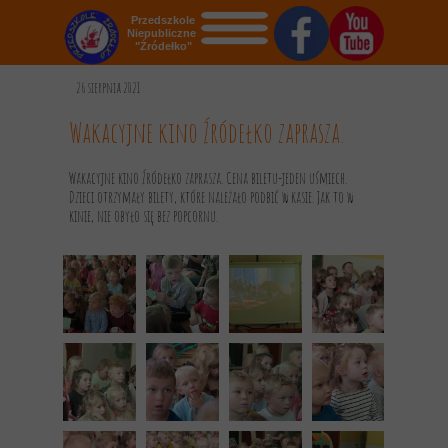
Przedszkole
Niepubliczne
"Źródełko"
STRONA GŁÓWNA
26 sierpnia 2021
O NAS
Wakacyjne kino Źródełko zaprasza.
AKTUALNOŚCI
Wakacyjne kino Źródełko zaprasza. Cena biletu-jeden uśmiech.
Dzieci otrzymały bilety, które należało podbić w kasie. Jak to w
OGŁOSZENIA
kinie, nie obyło się bez popcornu.
REKRUTACJA
GALERIA
KONTAKT
DOKUMENTY