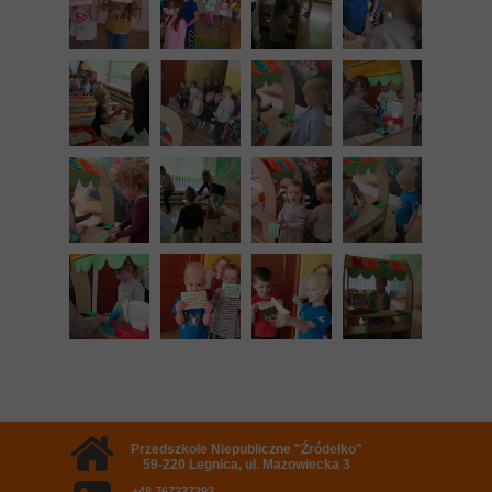
Przedszkole Niepubliczne "Źródełko"
59-220 Legnica, ul. Mazowiecka 3
+48 767237293