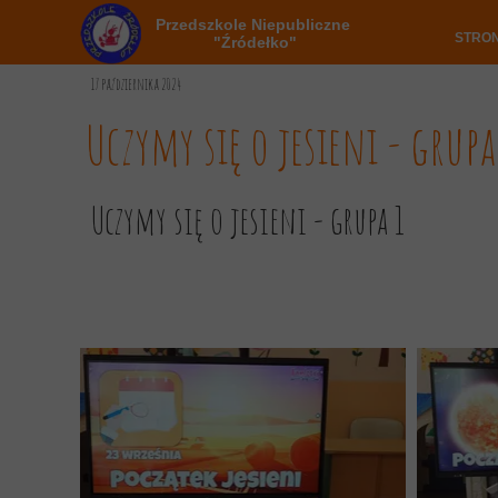
Przedszkole Niepubliczne
STRO
"Źródełko"
17 października 2024
Uczymy się o jesieni - grup
Uczymy się o jesieni - grupa 1