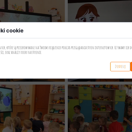
iki cookie
anych, które są przechowywane na Twoim urządzeniu podczas przeglądania stron internetowych. Używamy ich d
eści, oraz analizy ruchu na stronie.
Dostosuj