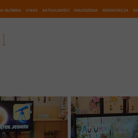
NA GŁÓWNA
O NAS
AKTUALNOŚCI
OGŁOSZENIA
REKRUTACJA
GA
a 1