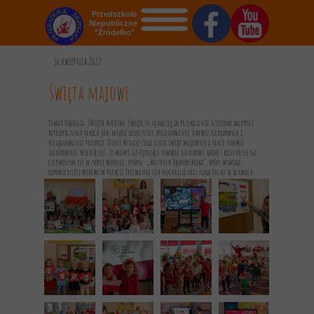
Przedszkole
Niepubliczne
"Źródełko"
STRONA GŁÓWNA
30 kwietnia 2022
O NAS
Święta majowe
AKTUALNOŚCI
Temat tygodnia: ŚWIĘTA MAJOWE. Święta te są okazją do przekazania dzieciom wartości
patriotycznych takich jak: miłość do ojczyzny, poszanowanie symboli narodowych i
pielęgnowanie tradycji. Dzieci poznały znaczenie świąt majowych a także symboli
OGŁOSZENIA
narodowych. Wiedzą już, że mamy następujące symbole narodowe: godło - biały orzeł na
czerwonym tle w złotej koronie, hymn –„Mazurek Dąbrowskiego”, który wymaga
odpowiedniej postawy w trakcie śpiewania lub słuchania oraz flaga Polski w barwach
REKRUTACJA
biało - czerwonych .
GALERIA
KONTAKT
DOKUMENTY