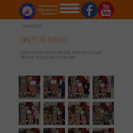
Przedszkole
Niepubliczne
"Źródełko"
STRONA GŁÓWNA
20 grudnia 2024
O NAS
Świąteczne pierniki
AKTUALNOŚCI
Świąteczne pierniki serduszka, dzwoneczki, kształty przeróżne nawet
gwiazdeczki. Proszę częstować i się rozkoszować
OGŁOSZENIA
REKRUTACJA
GALERIA
KONTAKT
DOKUMENTY