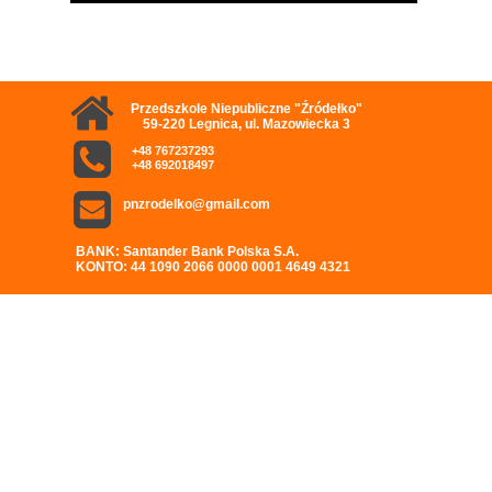
Przedszkole Niepubliczne "Źródełko"
59-220 Legnica, ul. Mazowiecka 3
+48 767237293
+48 692018497
pnzrodelko@gmail.com
BANK: Santander Bank Polska S.A.
KONTO: 44 1090 2066 0000 0001 4649 4321