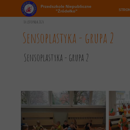
Przedszkole Niepubliczne
STRO
"Źródełko"
04 listopada 2024
Sensoplastyka - grupa 2
Sensoplastyka - grupa 2