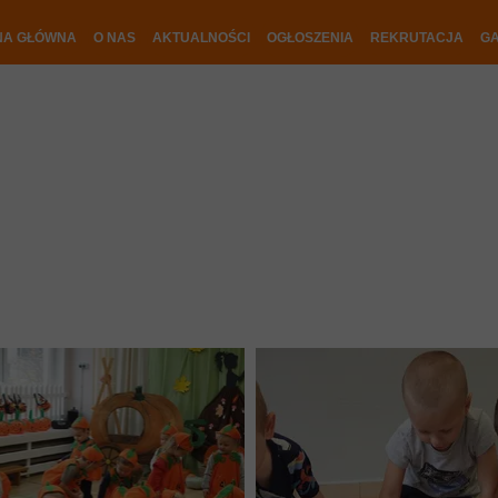
NA GŁÓWNA
O NAS
AKTUALNOŚCI
OGŁOSZENIA
REKRUTACJA
GA