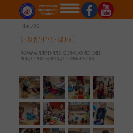
Przedszkole
Niepubliczne
"Źródełko"
STRONA GŁÓWNA
31 marca 2022
O NAS
Sensoplastyka - grupa 1
AKTUALNOŚCI
Kolorowa galaretka i makaron kolorowy, wszystko śliskie i
pachnące, szybko z rąk uciekające - sensoplastyka grupa 1 .
OGŁOSZENIA
REKRUTACJA
GALERIA
KONTAKT
DOKUMENTY