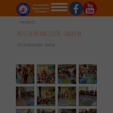
Przedszkole
Niepubliczne
"Źródełko"
STRONA GŁÓWNA
29 września 2021
O NAS
przyszła do nas jesień - grupa 4b
AKTUALNOŚCI
Przyszła do nas jesień - grupa 4b.
OGŁOSZENIA
REKRUTACJA
GALERIA
KONTAKT
DOKUMENTY