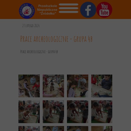
Przedszkole
Niepubliczne
"Źródełko"
STRONA GŁÓWNA
27 lutego 2024
O NAS
Prace archeologiczne - grupa 4b
AKTUALNOŚCI
Prace archeologiczne - grupa 4b
OGŁOSZENIA
REKRUTACJA
GALERIA
KONTAKT
DOKUMENTY