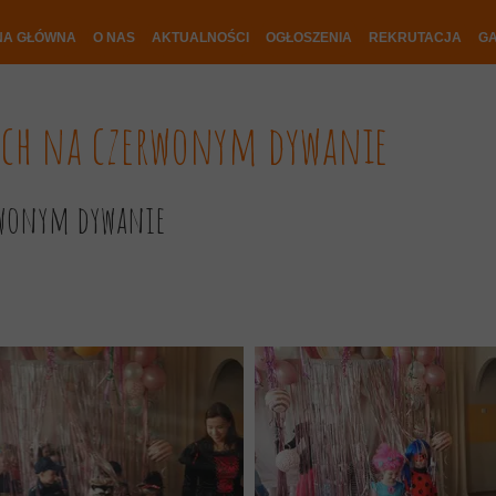
NA GŁÓWNA
O NAS
AKTUALNOŚCI
OGŁOSZENIA
REKRUTACJA
GA
ych na czerwonym dywanie
rwonym dywanie