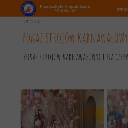
Przedszkole Niepubliczne
STRO
"Źródełko"
31 stycznia 2024
Pokaz strojów karnawałow
Pokaz strojów karnawałowych na cze