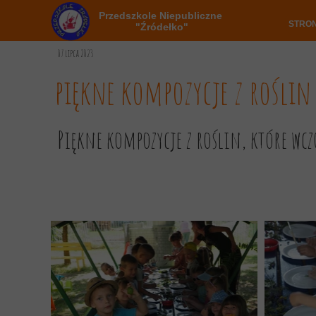
Przedszkole Niepubliczne
STRO
"Źródełko"
07 lipca 2023
piękne kompozycje z rośli
Piękne kompozycje z roślin, które wcz