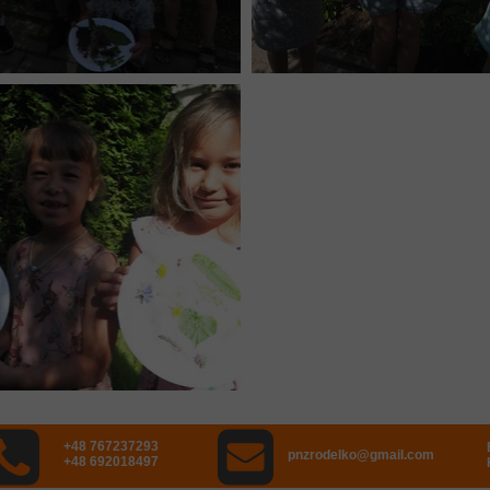
+48 767237293
pnzrodelko@gmail.com
+48 692018497