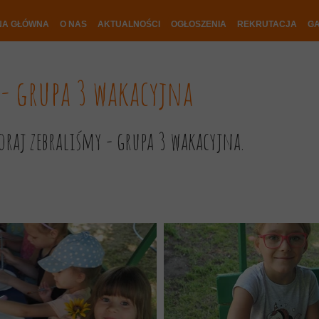
NA GŁÓWNA
O NAS
AKTUALNOŚCI
OGŁOSZENIA
REKRUTACJA
GA
n - grupa 3 wakacyjna
oraj zebraliśmy - grupa 3 wakacyjna.