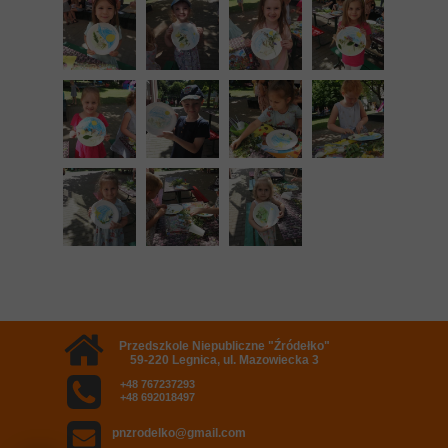
Przedszkole Niepubliczne "Źródełko"
59-220 Legnica, ul. Mazowiecka 3
+48 767237293
+48 692018497
pnzrodelko@gmail.com