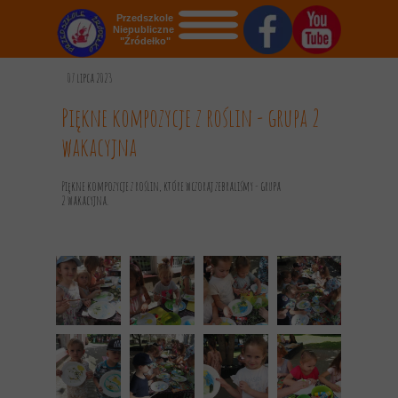
Przedszkole
Niepubliczne
"Źródełko"
STRONA GŁÓWNA
07 lipca 2023
O NAS
Piękne kompozycje z roślin - grupa 2
wakacyjna
AKTUALNOŚCI
OGŁOSZENIA
Piękne kompozycje z roślin, które wczoraj zebraliśmy - grupa
2 wakacyjna.
REKRUTACJA
GALERIA
KONTAKT
DOKUMENTY