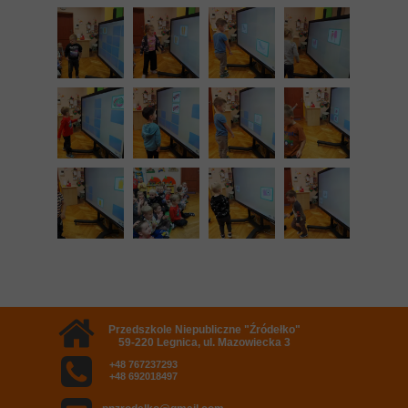
Przedszkole Niepubliczne "Źródełko"
59-220 Legnica, ul. Mazowiecka 3
+48 767237293
+48 692018497