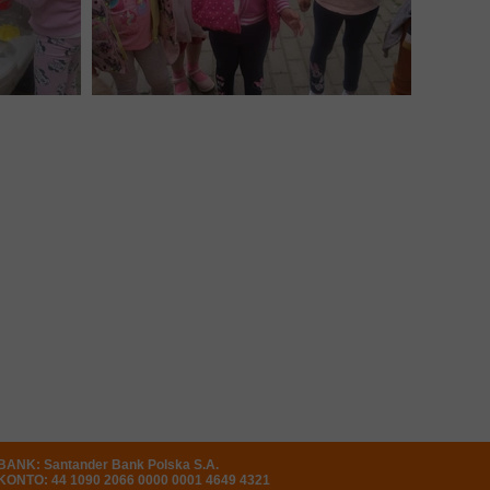
BANK: Santander Bank Polska S.A.
KONTO: 44 1090 2066 0000 0001 4649 4321