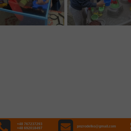
+48 767237293
pnzrodelko@gmail.com
+48 692018497