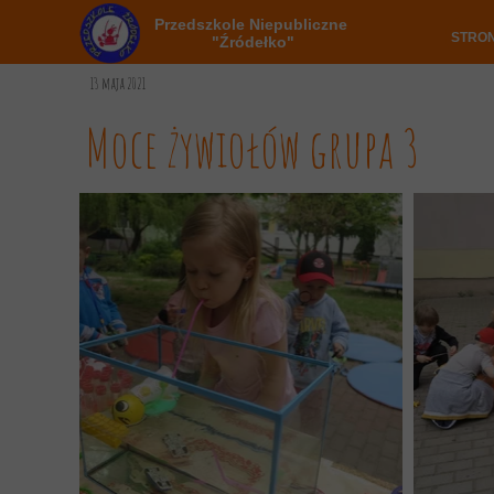
Przedszkole Niepubliczne
STRO
"Źródełko"
13 maja 2021
Moce żywiołów grupa 3