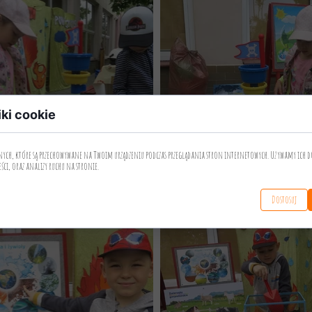
iki cookie
anych, które są przechowywane na Twoim urządzeniu podczas przeglądania stron internetowych. Używamy ich d
eści, oraz analizy ruchu na stronie.
Dostosuj