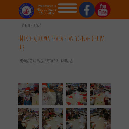
Przedszkole
Niepubliczne
"Źródełko"
STRONA GŁÓWNA
05 grudnia 2022
O NAS
Mikołajkowa praca plastyczna- grupa
4b
AKTUALNOŚCI
OGŁOSZENIA
Mikołajkowa praca plastyczna - grupa 4b.
REKRUTACJA
GALERIA
KONTAKT
DOKUMENTY