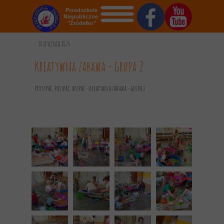
Przedszkole
Niepubliczne
"Źródełko"
STRONA GŁÓWNA
30 stycznia 2024
O NAS
Kreatywna zabawa - grupa 2
AKTUALNOŚCI
Przesypać, posypać, wsypać - kreatywna zabawa - grupa 2
OGŁOSZENIA
REKRUTACJA
GALERIA
KONTAKT
DOKUMENTY