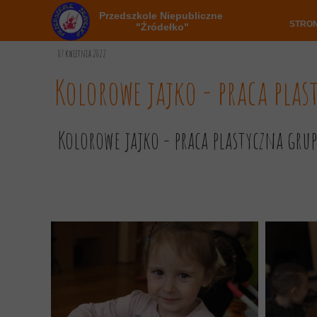
Przedszkole Niepubliczne
STRO
"Źródełko"
07 kwietnia 2022
Kolorowe jajko - praca plas
Kolorowe jajko - praca plastyczna grup