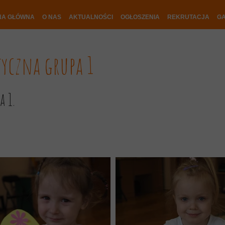
NA GŁÓWNA
O NAS
AKTUALNOŚCI
OGŁOSZENIA
REKRUTACJA
GA
tyczna grupa 1
a 1.