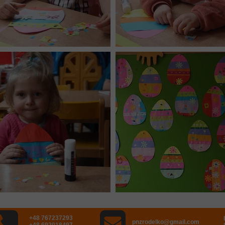
+48 767237293
pnzrodelko@gmail.com