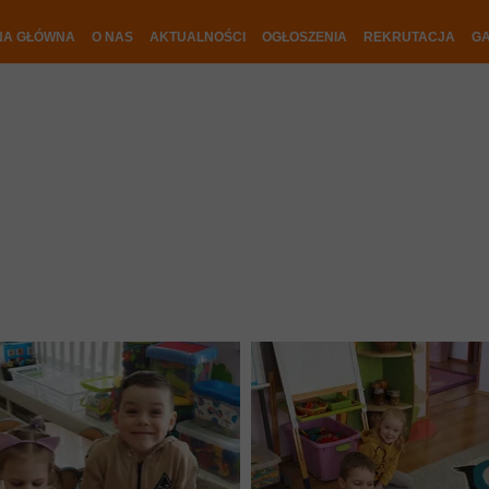
NA GŁÓWNA
O NAS
AKTUALNOŚCI
OGŁOSZENIA
REKRUTACJA
GA