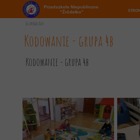
Przedszkole Niepubliczne
STRO
"Źródełko"
16 lutego 2024
Kodowanie - grupa 4b
Kodowanie - grupa 4b