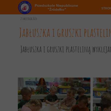
Przedszkole Niepubliczne
STRO
"Źródełko"
23 września 2024
Jabłuszka i gruszki plastel
Jabłuszka i gruszki plasteliną wykleja