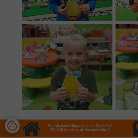
Przedszkole Niepubliczne "Źródełko"
59-220 Legnica, ul. Mazowiecka 3