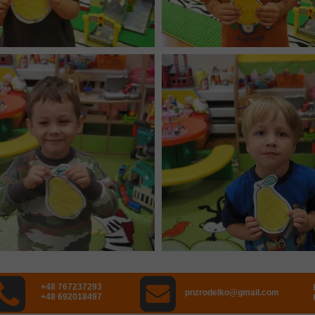
+48 767237293
pnzrodelko@gmail.com
+48 692018497