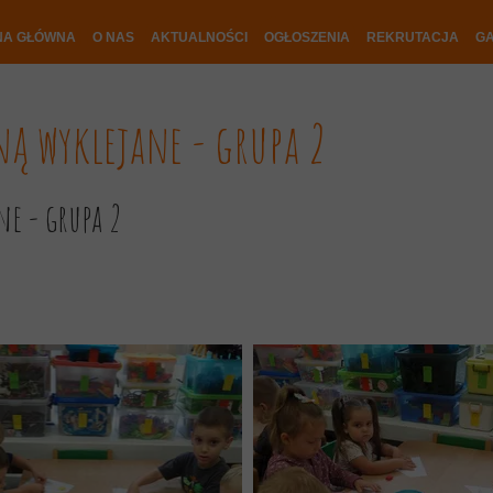
NA GŁÓWNA
O NAS
AKTUALNOŚCI
OGŁOSZENIA
REKRUTACJA
GA
iną wyklejane - grupa 2
ne - grupa 2