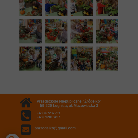
Przedszkole Niepubliczne "Źródełko"
59-220 Legnica, ul. Mazowiecka 3
+48 767237293
+48 692018497
pnzrodelko@gmail.com