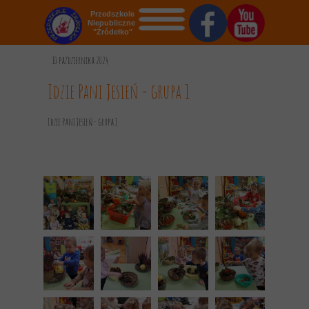
Przedszkole
Niepubliczne
"Źródełko"
STRONA GŁÓWNA
10 października 2024
O NAS
Idzie Pani Jesień - grupa 1
AKTUALNOŚCI
Idzie Pani Jesień - grupa 1
OGŁOSZENIA
REKRUTACJA
GALERIA
KONTAKT
DOKUMENTY