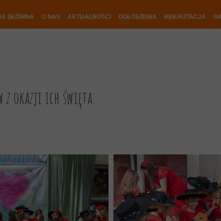
NA GŁÓWNA
O NAS
AKTUALNOŚCI
OGŁOSZENIA
REKRUTACJA
GA
3
z okazji ich święta.