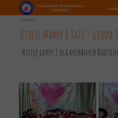
Przedszkole Niepubliczne
STRO
"Źródełko"
24 maja 2022
Dzień Mamy i Taty - grupa 
Występ grupy 3 dla kochanych Rodziców 