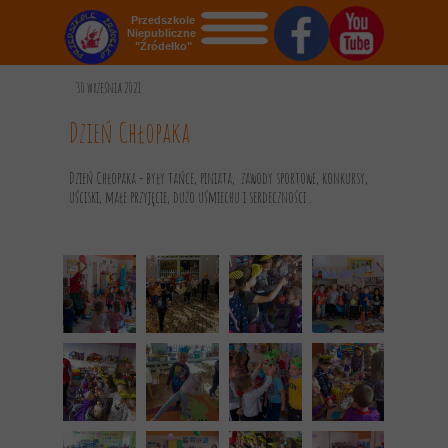
Przedszkole
Niepubliczne
"Źródełko"
STRONA GŁÓWNA
30 września 2021
O NAS
Dzień Chłopaka
AKTUALNOŚCI
Dzień Chłopaka - były tańce, piniata, zawody sportowe, konkursy,
uściski, małe przyjęcie, dużo uśmiechu i serdeczności .
OGŁOSZENIA
REKRUTACJA
GALERIA
KONTAKT
DOKUMENTY