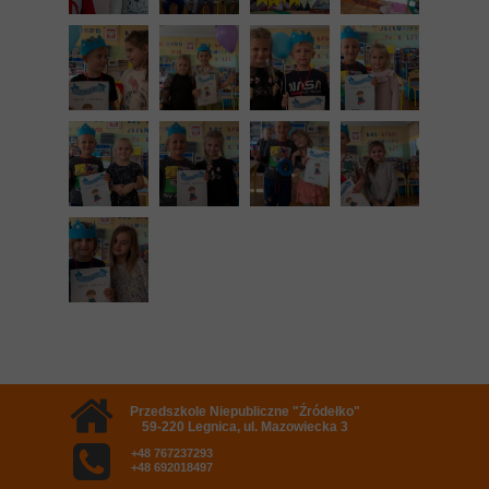
Przedszkole Niepubliczne "Źródełko"
59-220 Legnica, ul. Mazowiecka 3
+48 767237293
+48 692018497