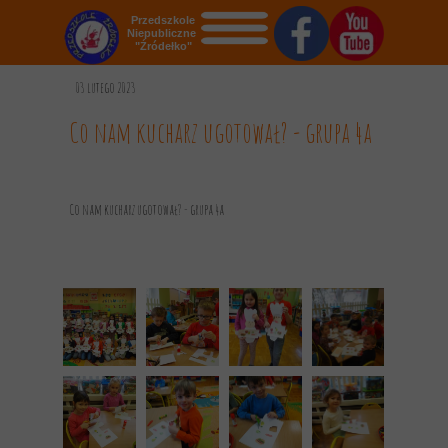
Przedszkole
Niepubliczne
"Źródełko"
STRONA GŁÓWNA
03 lutego 2023
O NAS
Co nam kucharz ugotował? - grupa 4a
AKTUALNOŚCI
OGŁOSZENIA
Co nam kucharz ugotował? - grupa 4a
REKRUTACJA
GALERIA
KONTAKT
DOKUMENTY