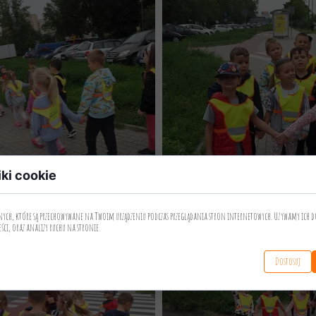
iki cookie
anych, które są przechowywane na Twoim urządzeniu podczas przeglądania stron internetowych. Używamy ich d
eści, oraz analizy ruchu na stronie.
Dostosuj