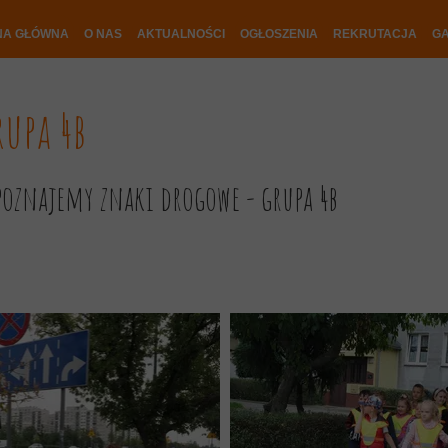
NA GŁÓWNA
O NAS
AKTUALNOŚCI
OGŁOSZENIA
REKRUTACJA
GA
grupa 4b
 poznajemy znaki drogowe - grupa 4b