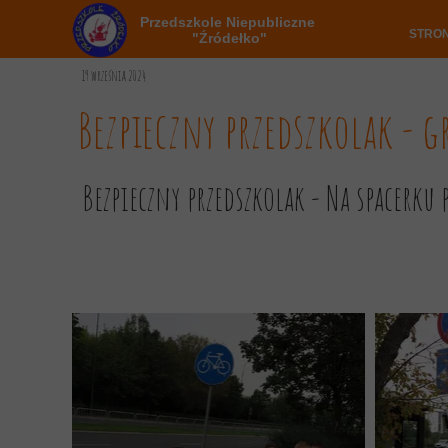
Przedszkole Niepubliczne
STRO
"Źródełko"
19 września 2024
Bezpieczny przedszkolak - 
Bezpieczny przedszkolak - Na spacerku